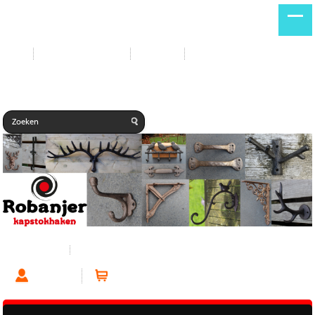
Start
Nieuwe producten
Contact
Gastenboek
Kapstokhaken
Middelgrote haken - hoogte 8 - 15cm
Account
Winkelwagen (0 artikelen)