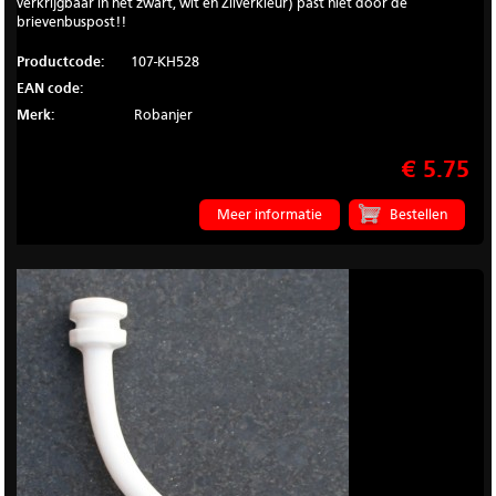
verkrijgbaar in het zwart, wit en Zilverkleur) past niet door de
brievenbuspost!!
Productcode:
107-KH528
EAN code:
Merk:
Robanjer
€ 5.75
Meer informatie