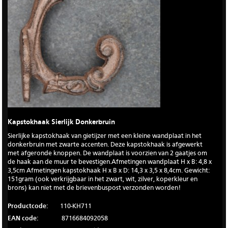
Kapstokhaak Sierlijk Donkerbruin
Sierlijke kapstokhaak van gietijzer met een kleine wandplaat in het
donkerbruin met zwarte accenten. Deze kapstokhaak is afgewerkt
met afgeronde knoppen. De wandplaat is voorzien van 2 gaatjes om
de haak aan de muur te bevestigen.Afmetingen wandplaat H x B: 4,8 x
3,5cm Afmetingen kapstokhaak H x B x D: 14,3 x 3,5 x 8,4cm. Gewicht:
151gram (ook verkrijgbaar in het zwart, wit, zilver, koperkleur en
brons) kan niet met de brievenbuspost verzonden worden!
Productcode:
110-KH711
EAN code:
8716684092058