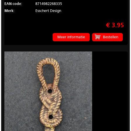
EAN code:
8714982268335
Merk:
Esschert Design
€ 3.95
Meer informatie