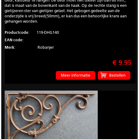
deur, kastdeur te hangen. De deur moet niet dikker zijn dan 60 mm.,
dat is maat van de bovenkant van de haak. Op de rechte stang is een
gietijzeren ster van gietijzer gelast. Het gebogen gedeelte aan de
onderzijde is vrij breed(50mm), er kan dus een behoorlijke krans aan
gehangen worden.
Productcode:
119-DHG140
EAN code:
Merk:
Robanjer
€ 9.95
Meer informatie