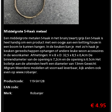
Middelgrote S-Haak metaal
Een middelgrote metalen S-haak in het bruin/zwart/grijs Een S-haak is
heel handig om een product met een oogje aan een ketting/touw in
een boom te kunnen hangen. In de keuken kan je met zo'n haak je
keuken gereedschappen ophangen of andere leuke woon accessoires
in de woonkamer. Afmetingen: H x B x D: 32,5 x 8,5 x 0,4cm De
binnendiameter van de opening is 7,2cm en de opening is 6.5cm Het
bolletje aan de uiteinden heeft een diameter van 13mm Gewicht:
48gram Meerdere modellen uit voorraad leverbaar, kijk anders ook
even op www.robanjer.
Productcode:
119-SH128
EAN code:
Merk:
Robanjer
€ 4.95