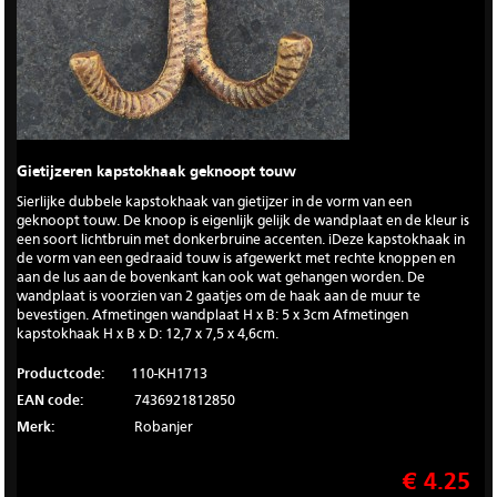
Gietijzeren kapstokhaak geknoopt touw
Sierlijke dubbele kapstokhaak van gietijzer in de vorm van een
geknoopt touw. De knoop is eigenlijk gelijk de wandplaat en de kleur is
een soort lichtbruin met donkerbruine accenten. iDeze kapstokhaak in
de vorm van een gedraaid touw is afgewerkt met rechte knoppen en
aan de lus aan de bovenkant kan ook wat gehangen worden. De
wandplaat is voorzien van 2 gaatjes om de haak aan de muur te
bevestigen. Afmetingen wandplaat H x B: 5 x 3cm Afmetingen
kapstokhaak H x B x D: 12,7 x 7,5 x 4,6cm.
Productcode:
110-KH1713
EAN code:
7436921812850
Merk:
Robanjer
€ 4.25