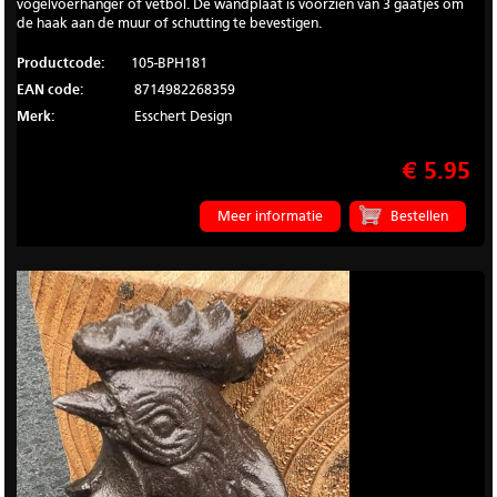
vogelvoerhanger of vetbol. De wandplaat is voorzien van 3 gaatjes om
de haak aan de muur of schutting te bevestigen.
Productcode:
105-BPH181
EAN code:
8714982268359
Merk:
Esschert Design
€ 5.95
Meer informatie