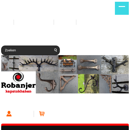
Start
Nieuwe producten
Contact
Gastenboek
Nieuwe producten
Account
Winkelwagen (0 artikelen)