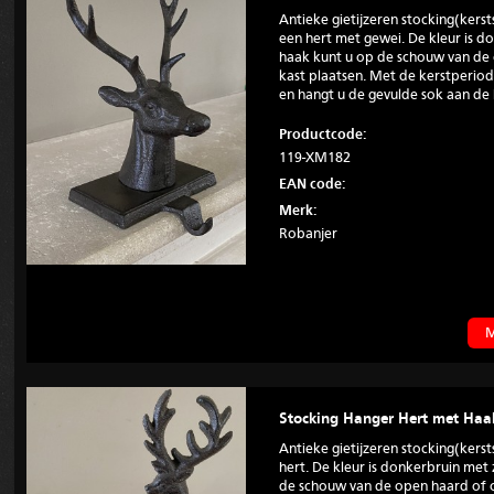
Antieke gietijzeren stocking(ker
een hert met gewei. De kleur is 
haak kunt u op de schouw van de 
kast plaatsen. Met de kerstperio
en hangt u de gevulde sok aan de 
Productcode:
119-XM182
EAN code:
Merk:
Robanjer
M
Stocking Hanger Hert met Haa
Antieke gietijzeren stocking(ker
hert. De kleur is donkerbruin met
de schouw van de open haard of o