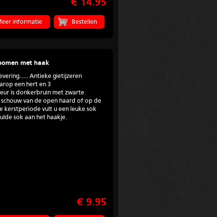
€ 14.95
eer informatie
tbomen met haak
ering...... Antieke gietijzeren
arop een hert en 3
ur is donkerbruin met zwarte
e schouw van de open haard of op de
e kerstperiode vult u een leuke sok
lde sok aan het haakje.
€ 9.95