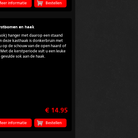
eer informatie
erstbomen en haak
stsok) hanger met daarop een staand
an deze kasthaak is donkerbruin met
 u op de schouw van de open haard of
 Met de kerstperiode vult u een leuke
gevulde sok aan de haak.
€ 14.95
eer informatie