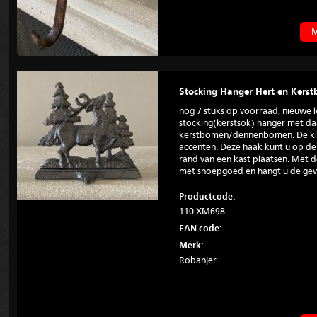
M
Stocking Hanger Hert en Kers
nog 7 stuks op voorraad, nieuwe lev
stocking(kerstsok) hanger met da
kerstbomen/dennenbomen. De kle
accenten. Deze haak kunt u op d
rand van een kast plaatsen. Met d
met snoepgoed en hangt u de gevu
Productcode:
110-XM698
EAN code:
Merk:
Robanjer