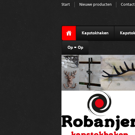
Start
Nieuwe producten
Contact
Kapstokhaken
Kapstok
Op = Op