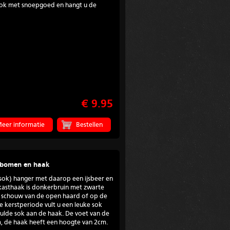
 sok met snoepgoed en hangt u de
€ 9.95
eer informatie
3 bomen en haak
tsok) hanger met daarop een ijsbeer en
kasthaak is donkerbruin met zwarte
e schouw van de open haard of op de
e kerstperiode vult u een leuke sok
lde sok aan de haak. De voet van de
m, de haak heeft een hoogte van 2cm.