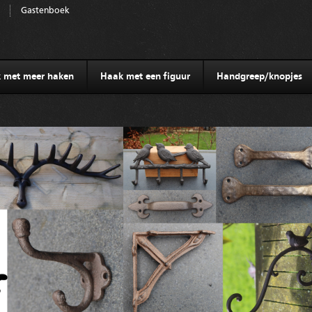
Gastenboek
 met meer haken
Haak met een figuur
Handgreep/knopjes