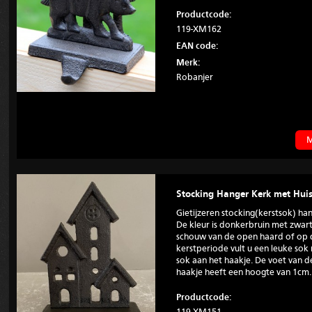
Productcode:
119-XM162
EAN code:
Merk:
Robanjer
M
Stocking Hanger Kerk met Huis
Gietijzeren stocking(kerstsok) ha
De kleur is donkerbruin met zwar
schouw van de open haard of op d
kerstperiode vult u een leuke so
sok aan het haakje. De voet van de
haakje heeft een hoogte van 1cm.
Productcode: