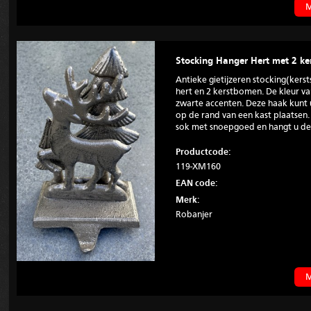
M
Stocking Hanger Hert met 2 k
Antieke gietijzeren stocking(ker
hert en 2 kerstbomen. De kleur v
zwarte accenten. Deze haak kunt
op de rand van een kast plaatsen.
sok met snoepgoed en hangt u de 
Productcode:
119-XM160
EAN code:
Merk:
Robanjer
M