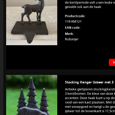
de kerstperiode vult u een leuke
gevulde sok aan de haak.
Productcode:
119-XM121
EAN code:
Merk:
Robanjer
M
Stocking Hanger IJsbeer met 
Antieke gietijzeren stocking(kers
3 kerstbomen. De kleur van deze 
accenten. Deze haak kunt u op d
rand van een kast plaatsen. Met d
met snoepgoed en hangt u de gevu
ijsbeer tot de bovenkant is 17,5c