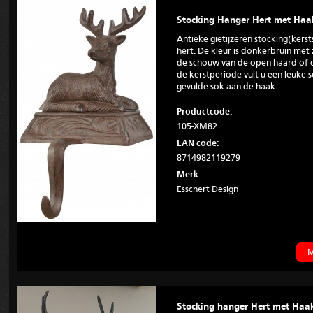
Stocking Hanger Hert met Haa
Antieke gietijzeren stocking(kers
hert. De kleur is donkerbruin met
de schouw van de open haard of o
de kerstperiode vult u een leuke
gevulde sok aan de haak.
Productcode:
105-XM82
EAN code:
8714982119279
Merk:
Esschert Design
M
Stocking hanger Hert met Haa