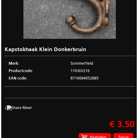
Kapstokhaak Klein Donkerbruin
Merk:
Sommerfield
Productcode:
110-KH216
EAN code:
8716684052885
|
Meer
€ 3.50
Terug