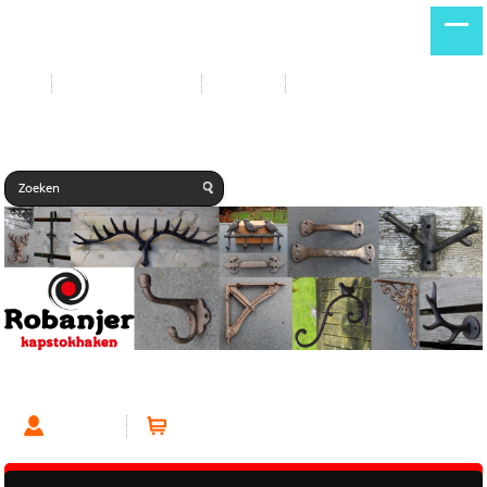
Start
Nieuwe producten
Contact
Gastenboek
Kapstokhaak Klein Donkerbruin
Account
Winkelwagen (0 artikelen)