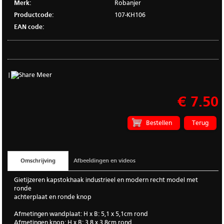
Merk:
Robanjer
Productcode:
107-KH106
EAN code:
|
Meer
€ 7.50
Terug
Omschrijving
Afbeeldingen en videos
Gietijzeren kapstokhaak industrieel en modern recht model met
ronde
achterplaat en ronde knop
Afmetingen wandplaat: H x B: 5,1 x 5,1cm rond
Afmetingen knop: H x B: 3,8 x 3,8cm rond