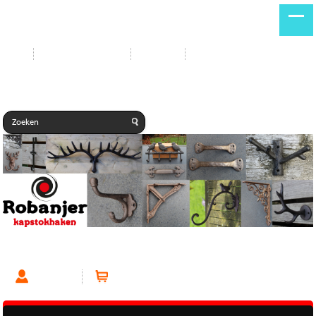
Start
Nieuwe producten
Contact
Gastenboek
Kapstokhaak Industrieel/Modern Zwart
Account
Winkelwagen (0 artikelen)