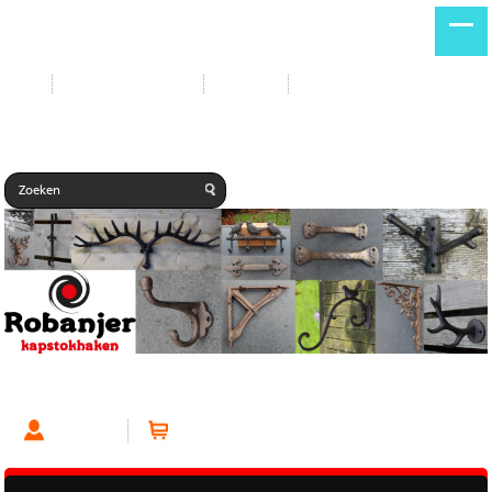
Start
Nieuwe producten
Contact
Gastenboek
Handgreep Gietijzer 20cm Donkerbruin
Account
Winkelwagen (0 artikelen)