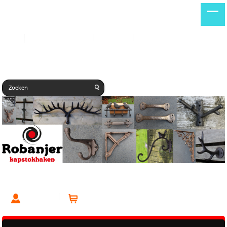
Start
Nieuwe producten
Contact
Gastenboek
Kapstokhaak Enkel Zwart
Account
Winkelwagen (0 artikelen)