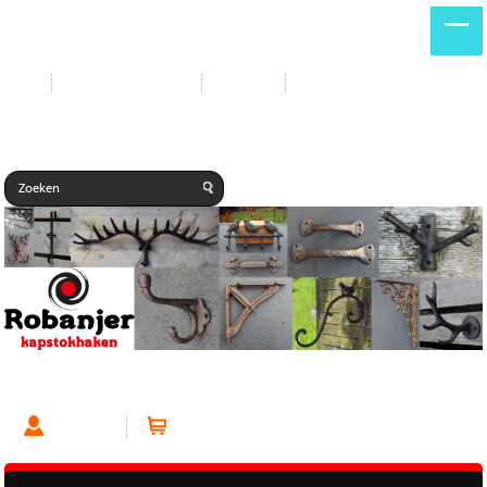
Start
Nieuwe producten
Contact
Gastenboek
Kapstokhaak Lang Zwart
Account
Winkelwagen (0 artikelen)